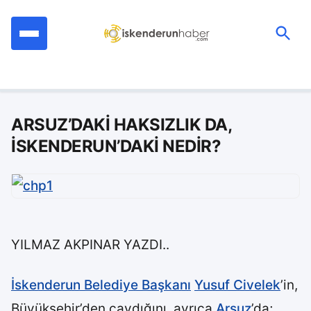
İçeriğe
geç
Ara:
ARSUZ’DAKİ HAKSIZLIK DA,
İSKENDERUN’DAKİ NEDİR?
YILMAZ AKPINAR YAZDI..
İskenderun Belediye Başkanı
Yusuf Civelek
’in,
Büyükşehir’den caydığını, ayrıca
Arsuz
’da;