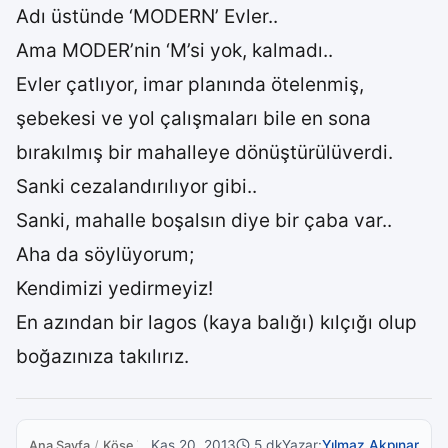
Adı üstünde ‘MODERN’ Evler..
Ama MODER’nin ‘M’si yok, kalmadı..
Evler çatlıyor, imar planında ötelenmiş,
şebekesi ve yol çalışmaları bile en sona
bırakılmış bir mahalleye dönüştürülüverdi.
Sanki cezalandırılıyor gibi..
Sanki, mahalle boşalsın diye bir çaba var..
Aha da söylüyorum;
Kendimizi yedirmeyiz!
En azından bir lagos (kaya balığı) kılçığı olup
boğazınıza takılırız.
Kas 20, 2013
5 dk
Yazar:
Yılmaz Akpınar
Ana Sayfa
/
Köşe Yazıları