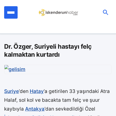
İçeriğe
geç
Ara:
Dr. Özger, Suriyeli hastayı felç
kalmaktan kurtardı
Suriye
’den
Hatay
’a getirilen 33 yaşındaki Atra
Halaf, sol kol ve bacakta tam felç ve şuur
kaybıyla
Antakya
’dan sevkedildiği Özel