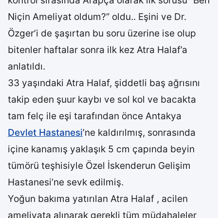
kontrol sırasında Arapça olarak ilk sorusu “Ben
Niçin Ameliyat oldum?” oldu.. Eşini ve Dr.
Özger’i de şaşırtan bu soru üzerine ise olup
bitenler haftalar sonra ilk kez Atra Halaf’a
anlatıldı.
33 yaşındaki Atra Halaf, şiddetli baş ağrısını
takip eden şuur kaybı ve sol kol ve bacakta
tam felç ile eşi tarafından önce Antakya
Devlet Hastanesi
’ne kaldırılmış, sonrasında
içine kanamış yaklaşık 5 cm çapında beyin
tümörü teşhisiyle Özel İskenderun Gelişim
Hastanesi’ne sevk edilmiş.
Yoğun bakıma yatırılan Atra Halaf , acilen
ameliyata alınarak gerekli tüm müdahaleler