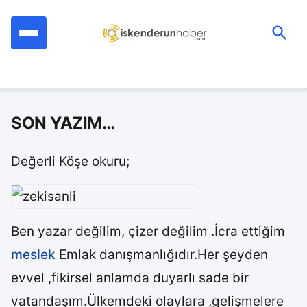
İçeriğe
geç
Ara:
SON YAZIM…
Değerli Köşe okuru;
Ben yazar değilim, çizer değilim .İcra ettiğim
meslek
Emlak danışmanlığıdır.Her şeyden
evvel ,fikirsel anlamda duyarlı sade bir
vatandaşım.Ülkemdeki olaylara ,gelişmelere