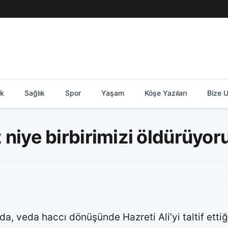
ik
Sağlık
Spor
Yaşam
Köşe Yazıları
Bize U
z niye birbirimizi öldürüyor
da, veda haccı dönüşünde Hazreti Ali’yi taltif etti