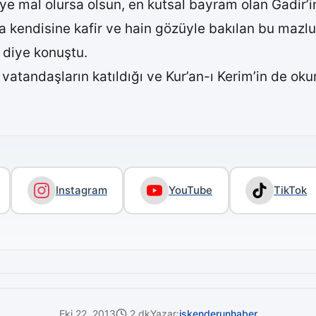
ye mal olursa olsun, en kutsal bayram olan Gadir’in
ca kendisine kafir ve hain gözüyle bakılan bu maz
” diye konuştu.
vatandaşların katıldığı ve Kur’an-ı Kerim’in de ok
Instagram
YouTube
TikTok
Eki 22, 2013
2 dk
Yazar:
iskenderunhaber