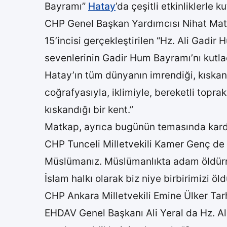
Bayramı”
Hatay
’da çeşitli etkinliklerle ku
CHP Genel Başkan Yardımcısı Nihat Matk
15’incisi gerçekleştirilen “Hz. Ali Gad
sevenlerinin Gadir Hum Bayramı’nı kutlad
Hatay’ın tüm dünyanın imrendiği, kıskand
coğrafyasıyla, iklimiyle, bereketli topra
kıskandığı bir kent.”
Matkap, ayrıca bugünün temasında karde
CHP Tunceli Milletvekili Kamer Genç de 
Müslümanız. Müslümanlıkta adam öldürme
İslam halkı olarak biz niye birbirimizi ö
CHP Ankara Milletvekili Emine Ülker Tarh
EHDAV Genel Başkanı Ali Yeral da Hz. Al