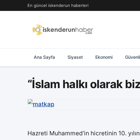
İçeriğe
En güncel iskenderun haberleri
geç
Ana Sayfa
Siyaset
Ekonomi
Güvenl
“İslam halkı olarak bi
Hazreti Muhammed’in hicretinin 10. yılın