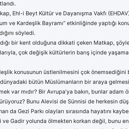
tlandı.
ap, Ehl-i Beyt Kültür ve Dayanışma Vakfı (EHDAV
ir Hum ve Kardeşlik Bayramı” etkinliğinde yaptığı
ığını söyledi.
ığı bir kent olduğuna dikkati çeken Matkap, şöyle 
klarıyla, çok değişik kültürlerin barış içinde yaşam
şlik konusunun üstlenilmesini çok önemsediğini be
dünyadaki bütün Müslümanların bir araya gelmesi ge
k var mıdır? Bir Avrupa’ya bakın, bunlar adam ö
ldürüyoruz? Bunu Alevisi de Sünnisi de herkesin düş
an da Gezi Parkı olayları sırasında hayatını kaybe
i ve Gadir yolunda ölmekten korkan değil, bunu en