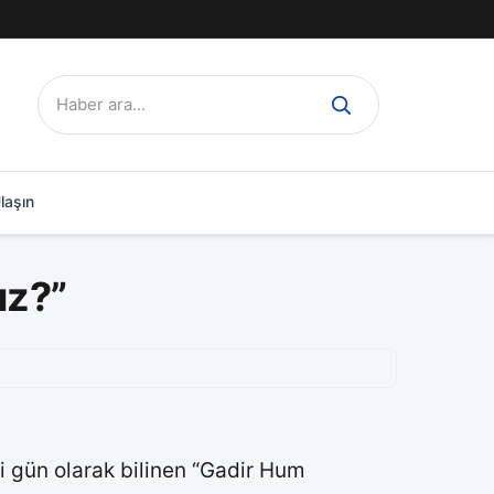
Ara:
laşın
uz?”
ği gün olarak bilinen “Gadir Hum