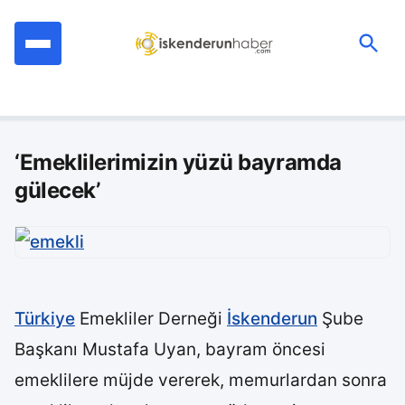
İçeriğe
geç
Ara:
‘Emeklilerimizin yüzü bayramda
gülecek’
Türkiye
Emekliler Derneği
İskenderun
Şube
Başkanı Mustafa Uyan, bayram öncesi
emeklilere müjde vererek, memurlardan sonra