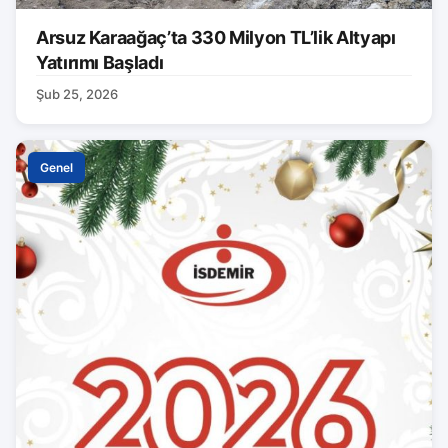
Arsuz Karaağaç’ta 330 Milyon TL’lik Altyapı
Yatırımı Başladı
Şub 25, 2026
Genel