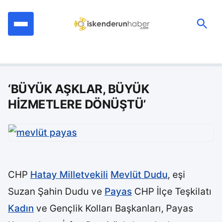
İçeriğe
geç
Ara:
‘BÜYÜK AŞKLAR, BÜYÜK
HİZMETLERE DÖNÜŞTÜ’
CHP
Hatay Milletvekili
Mevlüt Dudu
, eşi
Suzan Şahin Dudu ve
Payas
CHP İlçe Teşkilatı
Kadın
ve Gençlik Kolları Başkanları, Payas