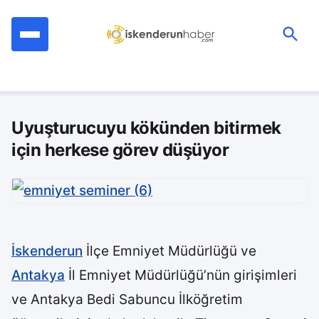
İçeriğe
geç
Ara:
Uyuşturucuyu kökünden bitirmek
için herkese görev düşüyor
İskenderun
İlçe Emniyet Müdürlüğü ve
Antakya
İl Emniyet Müdürlüğü’nün girişimleri
ve Antakya Bedi Sabuncu İlköğretim