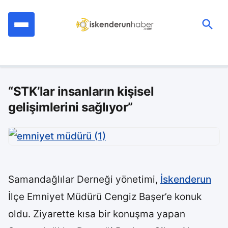
İçeriğe
geç
Ara:
“STK’lar insanların kişisel
gelişimlerini sağlıyor”
Samandağlılar Derneği yönetimi,
İskenderun
İlçe Emniyet Müdürü Cengiz Başer’e konuk
oldu. Ziyarette kısa bir konuşma yapan