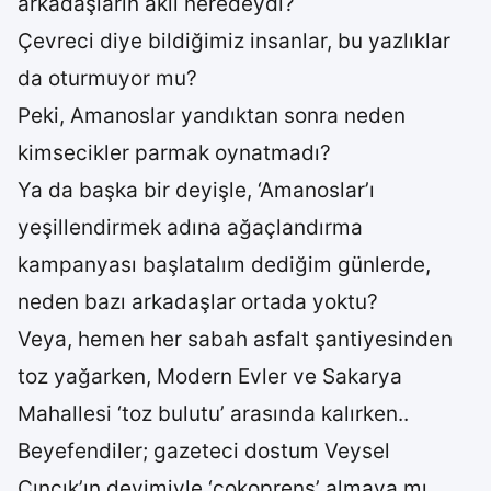
arkadaşların aklı neredeydi?
Çevreci diye bildiğimiz insanlar, bu yazlıklar
da oturmuyor mu?
Peki, Amanoslar yandıktan sonra neden
kimsecikler parmak oynatmadı?
Ya da başka bir deyişle, ‘Amanoslar’ı
yeşillendirmek adına ağaçlandırma
kampanyası başlatalım dediğim günlerde,
neden bazı arkadaşlar ortada yoktu?
Veya, hemen her sabah asfalt şantiyesinden
toz yağarken, Modern Evler ve Sakarya
Mahallesi ‘toz bulutu’ arasında kalırken..
Beyefendiler; gazeteci dostum Veysel
Cıncık’ın deyimiyle ‘çokoprens’ almaya mı