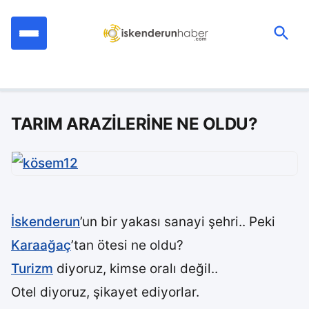
İçeriğe
geç
Ara:
TARIM ARAZİLERİNE NE OLDU?
İskenderun
’un bir yakası sanayi şehri.. Peki
Karaağaç
’tan ötesi ne oldu?
Turizm
diyoruz, kimse oralı değil..
Otel diyoruz, şikayet ediyorlar.