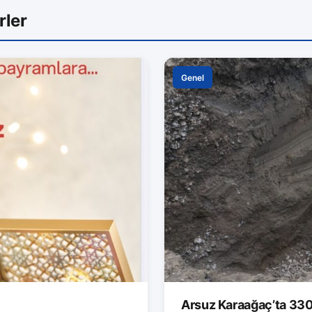
rler
Genel
Arsuz Karaağaç’ta 330 M