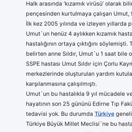
Halk arasında ‘kızamık virüsü’ olarak bi
pençesinden kurtulmaya çalışan Umut, 9 
İlk kez 2005 yılında ve izleyen yıllarda 
Umut`un henüz 4 aylıkken kızamık hastalı
hastalığının ortaya çıktığını söylemişti.
belirten anne Sıldır, Umut`u 1 saat bile 
SSPE hastası Umut Sıldır için Çorlu Ka
merkezlerinde oluşturulan yardım kutula
karşılanmasına çalışılmıştı.
Umut`un bu hastalıkla 9 yıl mücadele ver
hayatının son 25 gününü Edirne Tıp Fak
tedavisi yok. Bu durumda
Türkiye
geneli
Türkiye Büyük Millet Meclisi`ne bu hasta