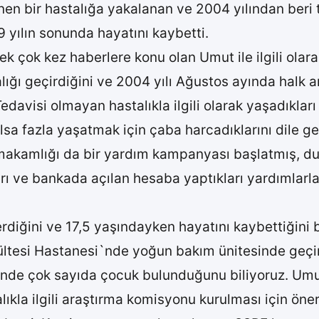
linen bir hastalığa yakalanan ve 2004 yılından be
yılın sonunda hayatını kaybetti.
pek çok kez haberlere konu olan Umut ile ilgili olara
ğı geçirdiğini ve 2004 yılı Ağustos ayında halk ar
 Tedavisi olmayan hastalıkla ilgili olarak yaşadıkl
olsa fazla yaşatmak için çaba harcadıklarını dile get
ymakamlığı da bir yardım kampanyası başlatmış, du
rı ve bankada açılan hesaba yaptıkları yardımlarl
diğini ve 17,5 yaşındayken hayatını kaybettiğini b
ültesi Hastanesi`nde yoğun bakım ünitesinde geçir
nde çok sayıda çocuk bulunduğunu biliyoruz. Umut
lıkla ilgili araştırma komisyonu kurulması için öne