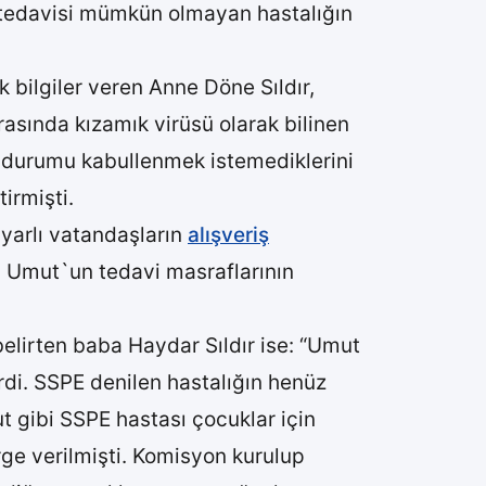
ri tedavisi mümkün olmayan hastalığın
k bilgiler veren Anne Döne Sıldır,
asında kızamık virüsü olarak bilinen
arı durumu kabullenmek istemediklerini
irmişti.
yarlı vatandaşların
alışveriş
a Umut`un tedavi masraflarının
elirten baba Haydar Sıldır ise: “Umut
di. SSPE denilen hastalığın henüz
 gibi SSPE hastası çocuklar için
rge verilmişti. Komisyon kurulup