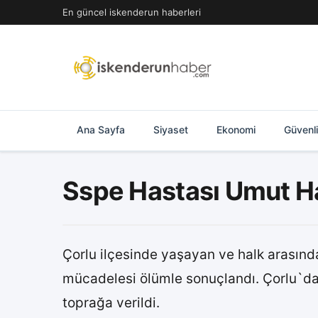
İçeriğe
En güncel iskenderun haberleri
geç
Ana Sayfa
Siyaset
Ekonomi
Güvenl
Sspe Hastası Umut Ha
Çorlu ilçesinde yaşayan ve halk arasında
mücadelesi ölümle sonuçlandı. Çorlu`da 
toprağa verildi.