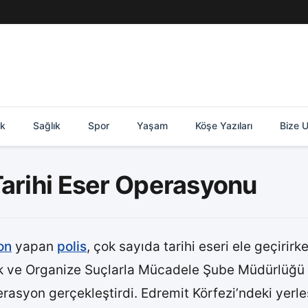
ik
Sağlık
Spor
Yaşam
Köşe Yazıları
Bize U
Tarihi Eser Operasyonu
on
yapan
polis
, çok sayıda tarihi eseri ele geçirirke
ık ve Organize Suçlarla Mücadele Şube Müdürlüğü eki
erasyon gerçekleştirdi. Edremit Körfezi’ndeki yer