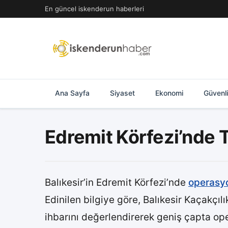
İçeriğe
En güncel iskenderun haberleri
geç
Ana Sayfa
Siyaset
Ekonomi
Güvenl
Edremit Körfezi’nde 
Balıkesir’in Edremit Körfezi’nde
operasy
Edinilen bilgiye göre, Balıkesir Kaçakçıl
ihbarını değerlendirerek geniş çapta op