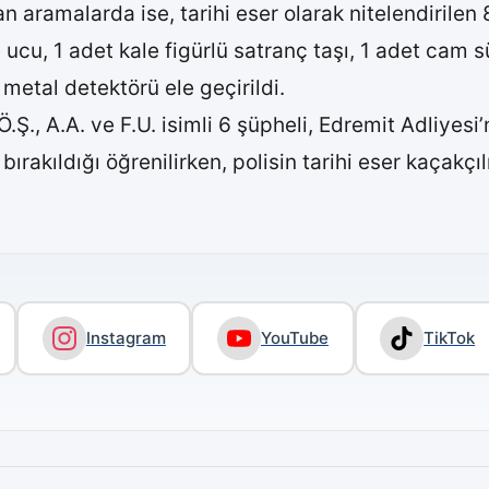
lan aramalarda ise, tarihi eser olarak nitelendirile
ucu, 1 adet kale figürlü satranç taşı, 1 adet cam s
 metal detektörü ele geçirildi.
, Ö.Ş., A.A. ve F.U. isimli 6 şüpheli, Edremit Adliyes
ırakıldığı öğrenilirken, polisin tarihi eser kaçakçıl
Instagram
YouTube
TikTok