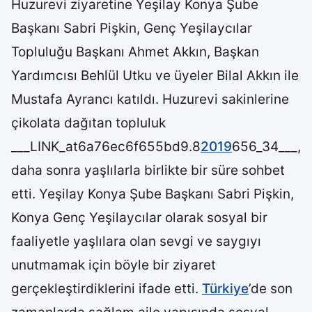
Huzurevi ziyaretine Yeşilay Konya Şube
Başkanı Sabri Pişkin, Genç Yeşilaycılar
Topluluğu Başkanı Ahmet Akkın, Başkan
Yardımcısı Behlül Utku ve üyeler Bilal Akkın ile
Mustafa Ayrancı katıldı. Huzurevi sakinlerine
çikolata dağıtan topluluk
___LINK_at6a76ec6f655bd9.8
2019
656_34___,
daha sonra yaşlılarla birlikte bir süre sohbet
etti. Yeşilay Konya Şube Başkanı Sabri Pişkin,
Konya Genç Yeşilaycılar olarak sosyal bir
faaliyetle yaşlılara olan sevgi ve saygıyı
unutmamak için böyle bir ziyaret
gerçekleştirdiklerini ifade etti.
Türkiye
’de son