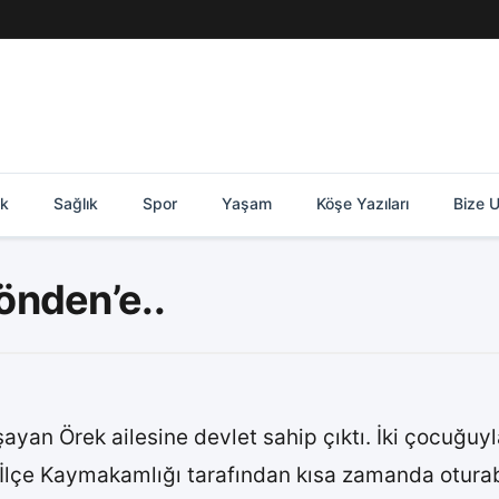
ik
Sağlık
Spor
Yaşam
Köşe Yazıları
Bize U
önden’e..
yan Örek ailesine devlet sahip çıktı. İki çocuğuyl
 İlçe Kaymakamlığı tarafından kısa zamanda oturabi