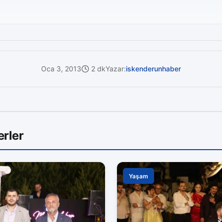
Oca 3, 2013
2 dk
Yazar:
iskenderunhaber
rler
Yaşam