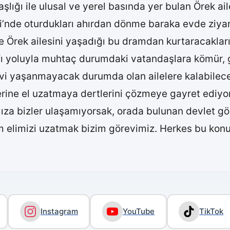
başlığı ile ulusal ve yerel basında yer bulan Örek 
lesi’nde oturdukları ahırdan dönme baraka evde ziy
 Örek ailesini yaşadığı bu dramdan kurtaracakları
yoluyla muhtaç durumdaki vatandaşlara kömür, gı
 yaşanmayacak durumda olan ailelere kalabilecekl
lerine el uzatmaya dertlerini çözmeye gayret edi
za bizler ulaşamıyorsak, orada bulunan devlet göre
m elimizi uzatmak bizim görevimiz. Herkes bu konul
Instagram
YouTube
TikTok