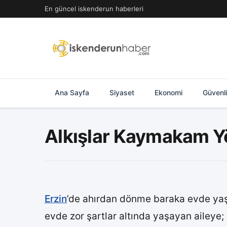
İçeriğe
En güncel iskenderun haberleri
geç
Ana Sayfa
Siyaset
Ekonomi
Güvenl
Alkışlar Kaymakam Y
Erzin
’de ahırdan dönme baraka evde yaşa
evde zor şartlar altında yaşayan aileye;