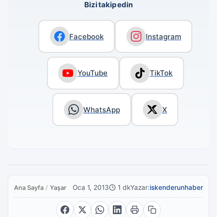
Bizi takip edin
Facebook
Instagram
YouTube
TikTok
WhatsApp
X
Oca 1, 2013
1 dk
Yazar:
iskenderunhaber
Ana Sayfa
/
Yaşam