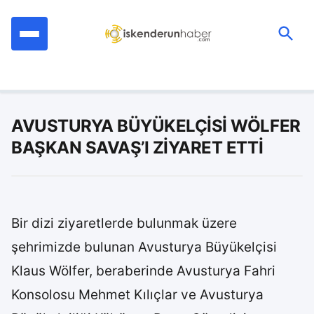
İçeriğe
geç
Ara:
AVUSTURYA BÜYÜKELÇİSİ WÖLFER
BAŞKAN SAVAŞ’I ZİYARET ETTİ
Bir dizi ziyaretlerde bulunmak üzere
şehrimizde bulunan Avusturya Büyükelçisi
Klaus Wölfer, beraberinde Avusturya Fahri
Konsolosu Mehmet Kılıçlar ve Avusturya