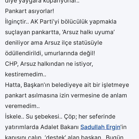
diye yaygara koparıyorlar..
Pankart asıyorlar!
İlginçtir.. AK Parti’yi bölücülük yapmakla
suçlayan pankartta, ‘Arsuz halkı uyuma’
deniliyor ama Arsuz ilçe statüsüyle
ödüllendirildi, umurlarında değil!
CHP, Arsuz halkından ne istiyor,
kestiremedim..
Hatta, Başkan’ın belediyeye ait bir işletmeye
pankart asılmasına izin vermesine de anlam
veremedim..
İskele.. Su şebekesi.. Çöp; her seferinde
yatırımlarda Adalet Bakanı
Sadullah Ergin
’in
kapısını çalıp, ‘destek’ alan başkan.. Bugün