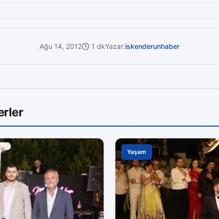
Ağu 14, 2012
1 dk
Yazar:
iskenderunhaber
rler
Yaşam