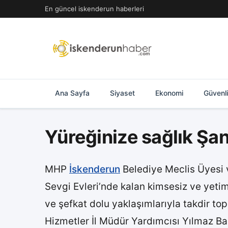
İçeriğe
En güncel iskenderun haberleri
geç
Ana Sayfa
Siyaset
Ekonomi
Güvenl
Yüreğinize sağlık Şand
MHP
İskenderun
Belediye Meclis Üyesi
Sevgi Evleri’nde kalan kimsesiz ve yetim
ve şefkat dolu yaklaşımlarıyla takdir top
Hizmetler İl Müdür Yardımcısı Yılmaz Ba