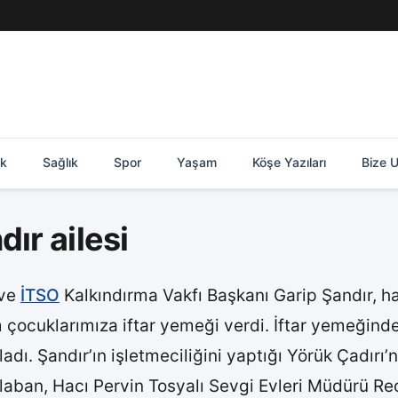
ik
Sağlık
Spor
Yaşam
Köşe Yazıları
Bize U
ır ailesi
 ve
İTSO
Kalkındırma Vakfı Başkanı Garip Şandır, hay
 çocuklarımıza iftar yemeği verdi. İftar yemeğinde 
ladı. Şandır’ın işletmeciliğini yaptığı Yörük Çadırı
laban, Hacı Pervin Tosyalı Sevgi Evleri Müdürü Re