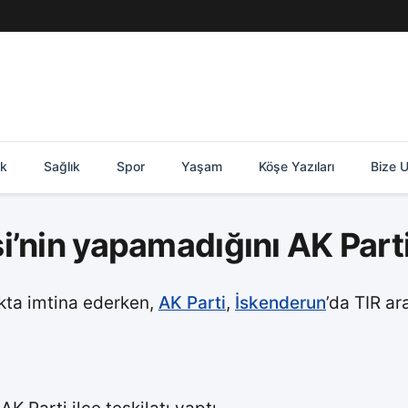
ik
Sağlık
Spor
Yaşam
Köşe Yazıları
Bize U
’nin yapamadığını AK Parti i
akta imtina ederken,
AK Parti
,
İskenderun
’da TIR ar