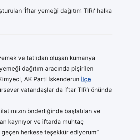
uşturulan ‘İftar yemeği dağıtım TIRı’ halka
 yemek ve tatlıdan oluşan kumanya
r yemeği dağıtım aracında pişirilen
 Kimyeci, AK Parti İskenderun
İlçe
ırsever vatandaşlar da iftar TIR’ı önünde
ilatımızın önderliğinde başlatılan ve
zan kaynıyor ve iftarda muhtaç
ği geçen herkese teşekkür ediyorum”