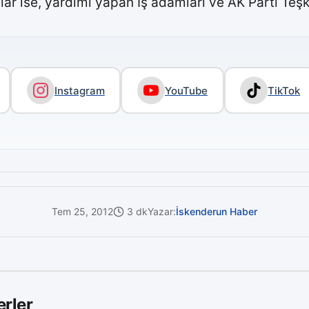
ise, yardımı yapan İş adamları ve AK Parti Teşkilat
Instagram
YouTube
TikTok
Tem 25, 2012
3 dk
Yazar:
İskenderun Haber
rler