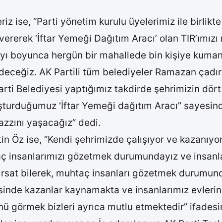
iz ise, “Parti yönetim kurulu üyelerimiz ile birlik
e vererek ‘İftar Yemeği Dağıtım Aracı’ olan TIR’ımı
ı boyunca hergün bir mahallede bin kişiye kumany
edeceğiz. AK Partili tüm belediyeler Ramazan çadı
rti Belediyesi yaptığımız takdirde şehrimizin dört
turduğumuz ‘İftar Yemeği dağıtım Aracı” sayesind
hazzını yaşacağız” dedi.
n Öz ise, “Kendi şehrimizde çalışıyor ve kazanıyor
aç insanlarımızı gözetmek durumundayız ve insan
ırsat bilerek, muhtaç insanları gözetmek durumun
yesinde kazanlar kaynamakta ve insanlarımız evler
 görmek bizleri ayrıca mutlu etmektedir” ifadesin