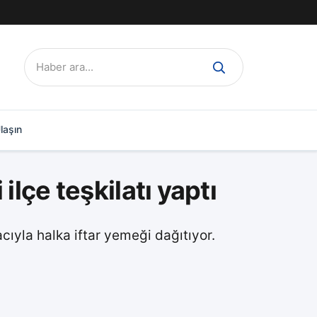
Ara:
laşın
lçe teşkilatı yaptı
acıyla halka iftar yemeği dağıtıyor.