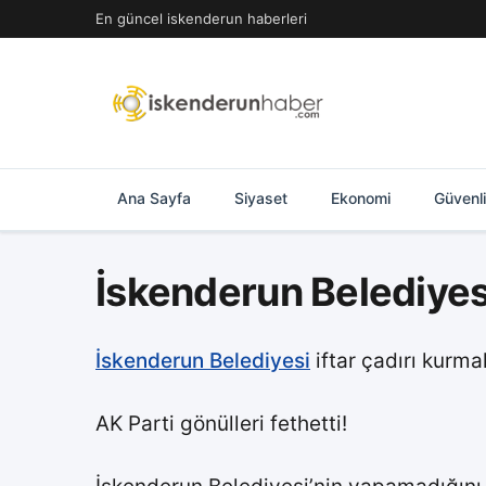
İçeriğe
En güncel iskenderun haberleri
geç
Ana Sayfa
Siyaset
Ekonomi
Güvenl
İskenderun Belediyesi
İskenderun Belediyesi
iftar çadırı kurm
AK Parti gönülleri fethetti!