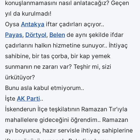
konuşlanmamasını nasıl anlatacağız? Geçen
yıl da kurulmadı!
Oysa
Antakya
iftar çadırları açıyor..
Payas
,
Dörtyol
,
Belen
de aynı şekilde ifdar
çadırlarını halkın hizmetine sunuyor.. İhtiyaç
sahibine, bir tas çorba, bir kap yemek
sunmanın ne zararı var? Teşhir mi, sizi
ürkütüyor?
Bunu asla kabul etmiyorum..
İşte
AK Parti
..
İskenderun İlçe teşkilatının Ramazan Tır’ıyla
mahallelere gideceğini öğrendim.. Ramazan
ayı boyunca, hazır servisle ihtiyaç sahiplerine