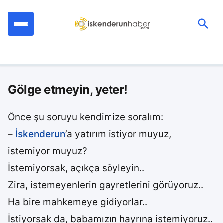
İçeriğe
geç
Ara:
Gölge etmeyin, yeter!
Önce şu soruyu kendimize soralım:
–
İskenderun
’a yatırım istiyor muyuz,
istemiyor muyuz?
İstemiyorsak, açıkça söyleyin..
Zira, istemeyenlerin gayretlerini görüyoruz..
Ha bire mahkemeye gidiyorlar..
İstiyorsak da, babamızın hayrına istemiyoruz..