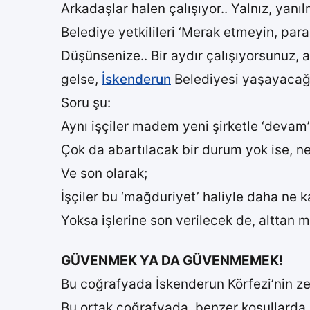
Arkadaşlar halen çalışıyor.. Yalnız, yan
Belediye yetkilileri ‘Merak etmeyin, par
Düşünsenize.. Bir aydır çalışıyorsunuz, 
gelse,
İskenderun
Belediyesi yaşayacağı 
Soru şu:
Aynı işçiler madem yeni şirketle ‘devam
Çok da abartılacak bir durum yok ise, 
Ve son olarak;
İşçiler bu ‘mağduriyet’ haliyle daha ne 
Yoksa işlerine son verilecek de, alttan mı
GÜVENMEK YA DA GÜVENMEMEK!
Bu coğrafyada İskenderun Körfezi’nin zen
Bu ortak coğrafyada, benzer koşullarda.