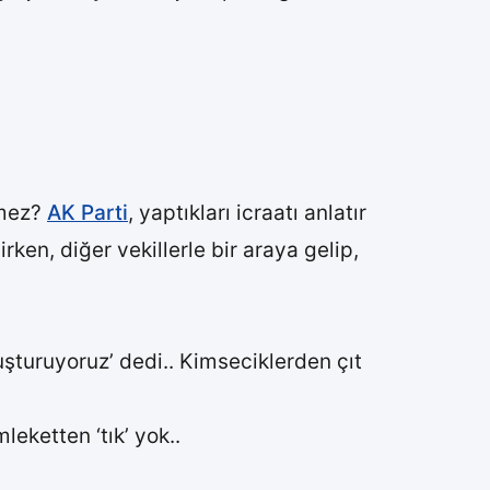
rmez?
AK Parti
, yaptıkları icraatı anlatır
ken, diğer vekillerle bir araya gelip,
uşturuyoruz’ dedi.. Kimseciklerden çıt
eketten ‘tık’ yok..