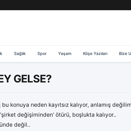
ik
Sağlık
Spor
Yaşam
Köşe Yazıları
Bize U
EY GELSE?
i
bu konuya neden kayıtsız kalıyor, anlamış değilim
 ‘şirket değişiminden’ ötürü, boşlukta kalıyor..
ünde değil..