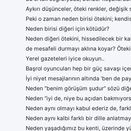
Aykırı düşünceler, öteki renkler, değişik 
Peki o zaman neden birisi ötekini; kendisi
Neden birisi diğeri için kötüdür?
Neden diğeri ötekini, hissedilecek bir kal
de mesafeli durmayı aklına koyar? Ötek
Yerel gazeteleri iyice okuyun..
Başrol oyuncuları hep bir güç savaşı içer
İyi niyet mesajlarının altında ‘ben de p
Neden “benim görüşüm şudur” sözü diğeri
Neden “iyi de, niye bu açıdan bakmıyorsu
Neden aynı olmayı kabul ederiz de, farklı
Neden aynı kalbi farklı bir dille anlatm
Neden yaşadığımız bu kenti, üzerinde y