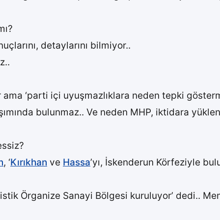
mı?
larını, detaylarını bilmiyor..
z..
r ama ‘parti içi uyuşmazlıklara neden tepki göste
aşımında bulunmaz.. Ve neden MHP, iktidara yüklenir
essiz?
n
, ‘
Kırıkhan
ve
Hassa
’yı, İskenderun Körfeziyle bul
istik Örganize Sanayi Bölgesi kuruluyor’ dedi.. Meml