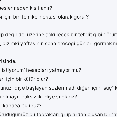
sesler neden kısıtlanır?
 için bir ‘tehlike’ noktası olarak görür?
p değil de, üzerine çökülecek bir tehdit gibi görür? 
i, bizimki yaftasının sona ereceği günleri görme
isinde..
ay istiyorum’ hesapları yatmıyor mu?
 için bir küfür olur?
nuz” diye başlayan sözlerin adı diğeri için “suç” k
 olmayı “haksızlık” diye suçlarız?
ayı kabaca buluruz?
ürüdüğümüz bu toprakları gruplardan oluşan bir “a