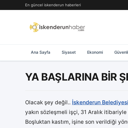
İçeriğe
En güncel iskenderun haberleri
geç
Ana Sayfa
Siyaset
Ekonomi
Güvenl
YA BAŞLARINA BİR Ş
Olacak şey değil..
İskenderun Belediyes
yakın sözleşmeli işçi, 31 Aralık itibariyle
Boşluktan kastım, işine son verildiği yön