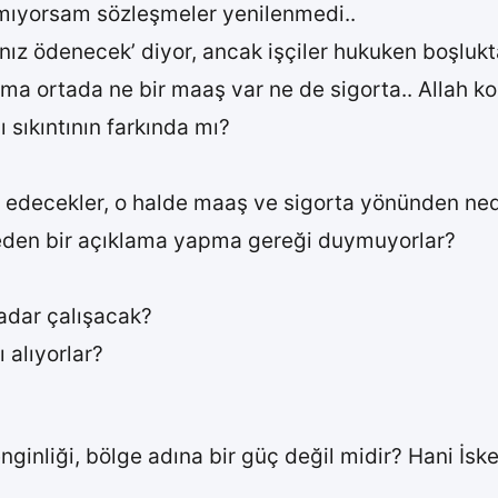
ılmıyorsam sözleşmeler yenilenmedi..
anız ödenecek’ diyor, ancak işçiler hukuken boşlukt
ama ortada ne bir maaş var ne de sigorta.. Allah ko
sıkıntının farkında mı?
’ edecekler, o halde maaş ve sigorta yönünden nede
neden bir açıklama yapma gereği duymuyorlar?
kadar çalışacak?
 alıyorlar?
ginliği, bölge adına bir güç değil midir? Hani İs
.