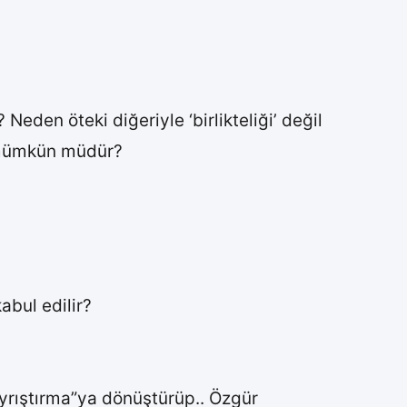
Neden öteki diğeriyle ‘birlikteliği’ değil
k mümkün müdür?
abul edilir?
yrıştırma”ya dönüştürüp.. Özgür