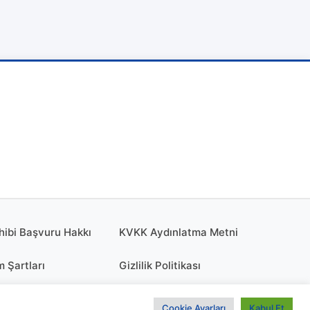
hibi Başvuru Hakkı
KVKK Aydınlatma Metni
m Şartları
Gizlilik Politikası
olitikası
KÜNYE
Cookie Ayarları
Kabul Et