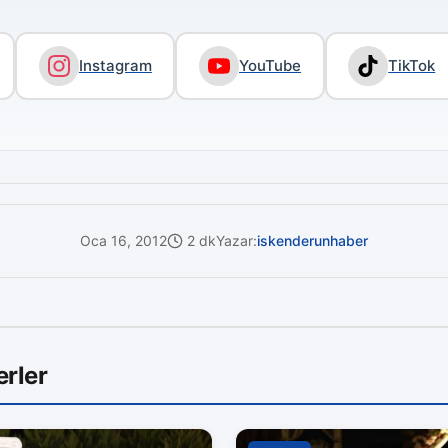
Instagram
YouTube
TikTok
Oca 16, 2012
2 dk
Yazar:
iskenderunhaber
rler