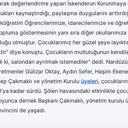
ili olarak değerlendirme yapan İskenderun Korunma
ları kaynaştırdığı, paylaşma duygularını arttırdığı
köğretim Öğrencilerimize, idarecilerimize ve öğre
opluma göstermesinin yanı sıra diğer okullarımıza 
luğu olmuştur. Çocuklarımız her güzel şeye layıktı
tir” diye konuştu. Çocukların mutluluğunun kendile
 ki, salondan ayrılmak istemediler” dedi. Nardüzü 
Öğretmenler Gülizar Oktay, Aydın Sefer, Haşim Eke
nep Çakmaklı ve yönetim Kurulu
üyeleri
, çocukların
’ya kadar sürdü. Şölen havasındaki etkinlikte çoc
k boyunca dernek Başkanı Çakmaklı, yönetim kurulu ü
vincini de yaşadı.