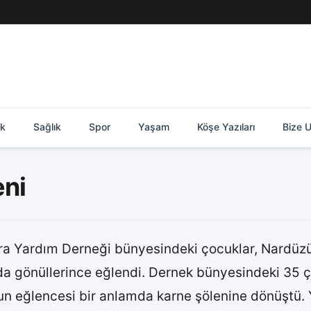
ik
Sağlık
Spor
Yaşam
Köşe Yazıları
Bize U
eni
Yardım Derneği bünyesindeki çocuklar, Nardüzü İ
an’da gönüllerince eğlendi. Dernek bünyesindeki 35
eğlencesi bir anlamda karne şölenine dönüştü. Yeni