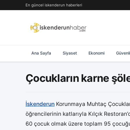
İçeriğe
En güncel iskenderun haberleri
geç
Ana Sayfa
Siyaset
Ekonomi
Güvenl
Çocukların karne şöl
İskenderun
Korunmaya Muhtaç Çocuklara 
öğrencilerinin katlarıyla Kılçık Restor
60 çocuk olmak üzere toplam 95 çocuğun 