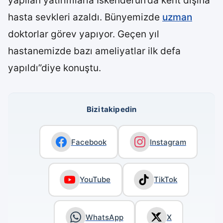
yapılan yatırımlarla İskenderun’da kent dışına
hasta sevkleri azaldı. Bünyemizde
uzman
doktorlar görev yapıyor. Geçen yıl
hastanemizde bazı ameliyatlar ilk defa
yapıldı”diye konuştu.
Bizi takip edin
Facebook
Instagram
YouTube
TikTok
WhatsApp
X