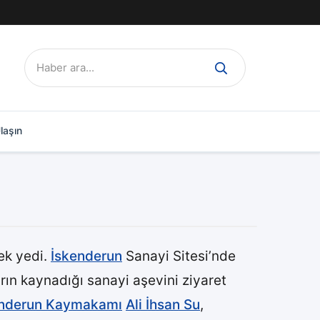
Ara:
laşın
ek yedi.
İskenderun
Sanayi Sitesi’nde
arın kaynadığı sanayi aşevini ziyaret
enderun Kaymakamı
Ali İhsan Su
,