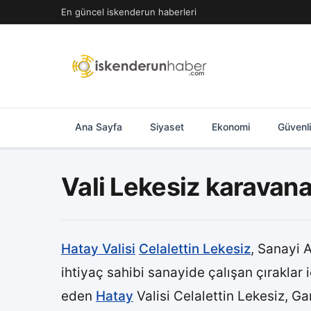
İçeriğe
En güncel iskenderun haberleri
geç
Ana Sayfa
Siyaset
Ekonomi
Güvenl
Vali Lekesiz karavan
Hatay Valisi
Celalettin Lekesiz
, Sanayi 
ihtiyaç sahibi sanayide çalışan çıraklar 
eden
Hatay
Valisi Celalettin Lekesiz, G