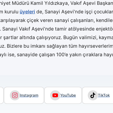
mniyet Müdürü Kamil Yıldızkaya, Vakıf Aşevi Başka
im kurulu
üyeleri
de, Sanayi Aşevi’nde işçi çocuklar
karşılayarak çiçek veren sanayi çalışanları, kendile
i. Sanayi Vakıf Aşevi’nde tamir atölyesinde enjektö
r şartlar altında çalışıyoruz. Bugün valimizi, kay
. Bizlere bu imkanı sağlayan tüm hayırseverlerim
lı ise, sanayide çalışan 100’e yakın çıraklara hayı
Instagram
YouTube
TikTok