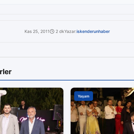
Kas 25, 2011
2 dk
Yazar:
iskenderunhaber
rler
Yaşam