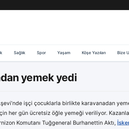
ik
Sağlık
Spor
Yaşam
Köşe Yazıları
Bize U
adan yemek yedi
Aşevi’nde işçi çocuklarla birlikte karavanadan yem
için her gün ücretsiz öğle yemeği veriliyor. Kazanl
arnizon Komutanı Tuğgeneral Burhanettin Aktı,
İsk