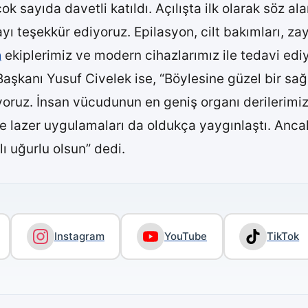
ok sayıda davetli katıldı. Açılışta ilk olarak söz a
ayı teşekkür ediyoruz. Epilasyon, cilt bakımları, zay
n
ekiplerimiz ve modern cihazlarımız ile tedavi edi
şkanı Yusuf Civelek ise, “Böylesine güzel bir sağl
diyoruz. İnsan vücudunun en geniş organı derilerim
 lazer uygulamaları da oldukça yaygınlaştı. Ancak 
lı uğurlu olsun” dedi.
Instagram
YouTube
TikTok