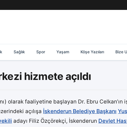
ik
Sağlık
Spor
Yaşam
Köşe Yazıları
Bize U
rkezi hizmete açıldı
ı) olarak faaliyetine başlayan Dr. Ebru Celkan’ın iş
üzerindeki açılışa
İskenderun Belediye Başkanı
Yus
ekili
adayı Filiz Özçörekçi, İskenderun
Devlet Has