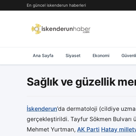
İçeriğe
En güncel iskenderun haberleri
geç
Ana Sayfa
Siyaset
Ekonomi
Güvenl
Sağlık ve güzellik me
İskenderun
’da dermatoloji (cildiye uzman
gerçekleştirildi. Tayfur Sökmen Bulvarı 
Mehmet Yurtman,
AK Parti
Hatay milletv