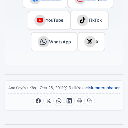
YouTube
TikTok
WhatsApp
X
Oca 28, 2011
3 dk
Yazar:
iskenderunhaber
Ana Sayfa
/
Köşe Yazıları