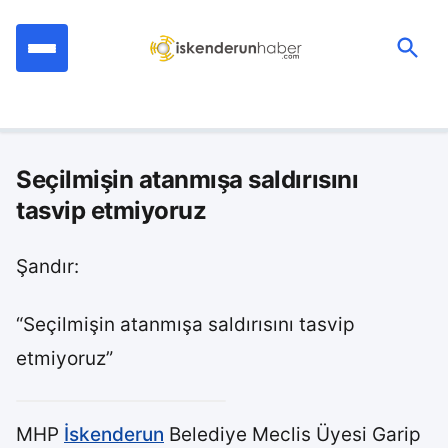
İçeriğe
geç
Ara:
Seçilmişin atanmışa saldırısını
tasvip etmiyoruz
Şandır:
“Seçilmişin atanmışa saldırısını tasvip
etmiyoruz”
MHP
İskenderun
Belediye Meclis Üyesi Garip