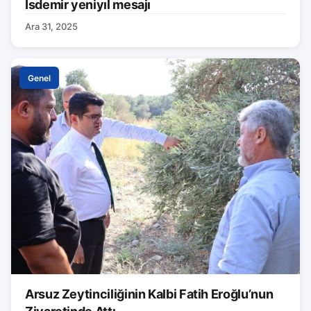
İsdemir yeniyıl mesajı
Ara 31, 2025
Genel
Arsuz Zeytinciliğinin Kalbi Fatih Eroğlu’nun