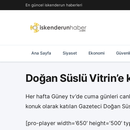
İçeriğe
En güncel iskenderun haberleri
geç
Ana Sayfa
Siyaset
Ekonomi
Güvenl
Doğan Süslü Vitrin’e
Her hafta Güney tv’de cuma günleri canl
konuk olarak katılan Gazeteci Doğan Süs
[pro-player width=’650′ height=’500′ ty