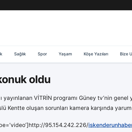
ik
Sağlık
Spor
Yaşam
Köşe Yazıları
Bize U
 konuk oldu
ı yayınlanan VİTRİN programı Güney tv’nin genel y
lü Kentte oluşan sorunları kamera karşında yaruml
pe=’video’]http://95.154.242.226/
iskenderunhabe