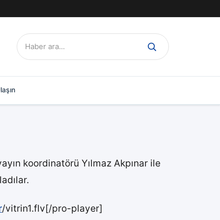
Ara:
laşın
ayın koordinatörü Yılmaz Akpınar ile
adılar.
r
/vitrin1.flv[/pro-player]