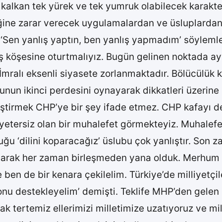
kalkan tek yürek ve tek yumruk olabilecek karakterd
iğine zarar verecek uygulamalardan ve üsluplardan 
. ‘Sen yanlış yaptın, ben yanlış yapmadım’ söyleml
ş köşesine oturtmalıyız. Bugün gelinen noktada ayyı
r İmralı eksenli siyasete zorlanmaktadır. Bölücülük
unun ikinci perdesini oynayarak dikkatleri üzerine
irmek CHP’ye bir şey ifade etmez. CHP kafayı deği
yetersiz olan bir muhalefet görmekteyiz. Muhalefet 
uğu ‘dilini koparacağız’ üslubu çok yanlıştır. Son
 olarak her zaman birleşmeden yana olduk. Merhum
e ben de bir kenara çekilelim. Türkiye’de milliyetçi
u destekleyelim’ demişti. Teklife MHP’den gelen c
arak tertemiz ellerimizi milletimize uzatıyoruz ve m