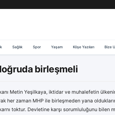
ik
Sağlık
Spor
Yaşam
Köşe Yazıları
Bize U
doğruda birleşmeli
anı Metin Yeşilkaya, iktidar ve muhalefetin ülken
olarak her zaman MHP ile birleşmeden yana oldukların
 karnı toktur. Devletine karşı sorumluluğunu bilen m