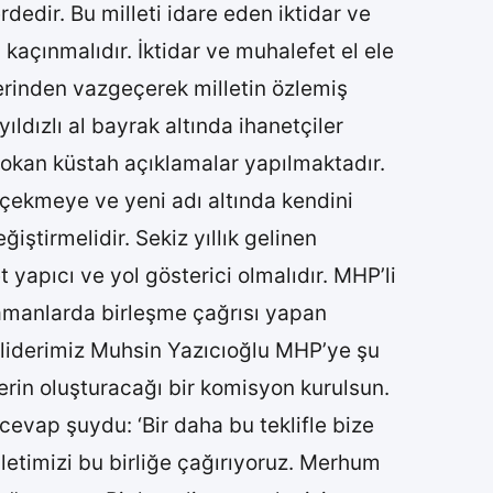
edir. Bu milleti idare eden iktidar ve
kaçınmalıdır. İktidar ve muhalefet el ele
erinden vazgeçerek milletin özlemiş
ldızlı al bayrak altında ihanetçiler
 kokan küstah açıklamalar yapılmaktadır.
 çekmeye ve yeni adı altında kendini
ştirmelidir. Sekiz yıllık gelinen
yapıcı ve yol gösterici olmalıdır. MHP’li
 zamanlarda birleşme çağrısı yapan
 liderimiz Muhsin Yazıcıoğlu MHP’ye şu
lerin oluşturacağı bir komisyon kurulsun.
evap şuydu: ‘Bir daha bu teklifle bize
illetimizi bu birliğe çağırıyoruz. Merhum