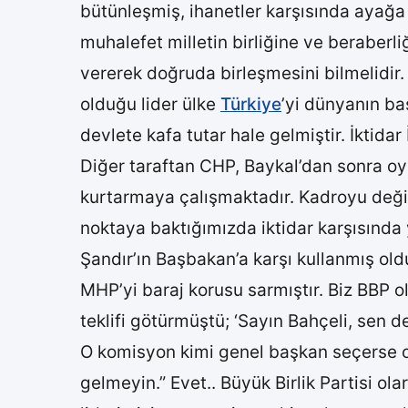
bütünleşmiş, ihanetler karşısında ayağa 
muhalefet milletin birliğine ve beraberl
vererek doğruda birleşmesini bilmelidir
olduğu lider ülke
Türkiye
’yi dünyanın ba
devlete kafa tutar hale gelmiştir. İktida
Diğer taraftan CHP, Baykal’dan sonra oy
kurtarmaya çalışmaktadır. Kadroyu değişt
noktaya baktığımızda iktidar karşısında 
Şandır’ın Başbakan’a karşı kullanmış old
MHP’yi baraj korusu sarmıştır. Biz BBP
teklifi götürmüştü; ‘Sayın Bahçeli, sen d
O komisyon kimi genel başkan seçerse on
gelmeyin.” Evet.. Büyük Birlik Partisi ol