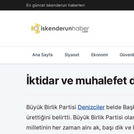
İçeriğe
En güncel iskenderun haberleri
geç
Ana Sayfa
Siyaset
Ekonomi
Güvenl
İktidar ve muhalefet 
Büyük Birlik Partisi
Denizciler
belde Başk
ürettiğini belirtti. Büyük Birlik Partisi 
milletinin her zaman alnı ak, başı dik ve