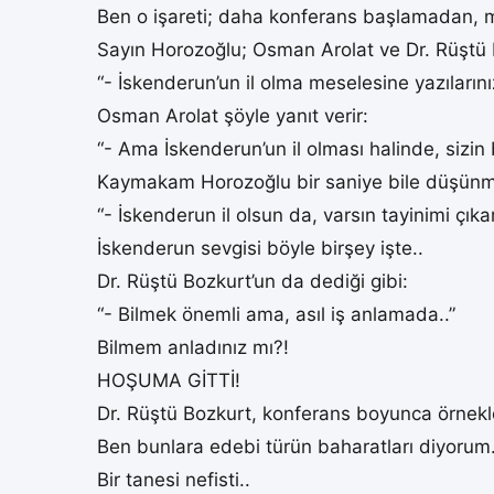
Ben o işareti; daha konferans başlamadan, 
Sayın Horozoğlu; Osman Arolat ve Dr. Rüştü B
“- İskenderun’un il olma meselesine yazıların
Osman Arolat şöyle yanıt verir:
“- Ama İskenderun’un il olması halinde, sizi
Kaymakam Horozoğlu bir saniye bile düşünmed
“- İskenderun il olsun da, varsın tayinimi çıkar
İskenderun sevgisi böyle birşey işte..
Dr. Rüştü Bozkurt’un da dediği gibi:
“- Bilmek önemli ama, asıl iş anlamada..”
Bilmem anladınız mı?!
HOŞUMA GİTTİ!
Dr. Rüştü Bozkurt, konferans boyunca örnekler
Ben bunlara edebi türün baharatları diyorum.
Bir tanesi nefisti..