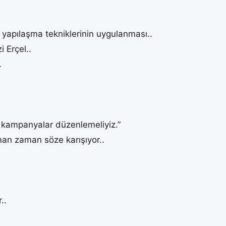
bi yapılaşma tekniklerinin uygulanması..
 Erçel..
.
n kampanyalar düzenlemeliyiz.”
an zaman söze karışıyor..
..