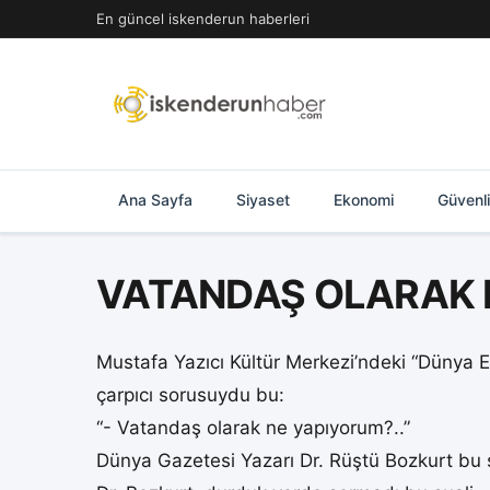
İçeriğe
En güncel iskenderun haberleri
geç
Ana Sayfa
Siyaset
Ekonomi
Güvenl
VATANDAŞ OLARAK 
Mustafa Yazıcı Kültür Merkezi’ndeki “Dünya 
çarpıcı sorusuydu bu:
“- Vatandaş olarak ne yapıyorum?..”
Dünya Gazetesi Yazarı Dr. Rüştü Bozkurt bu 