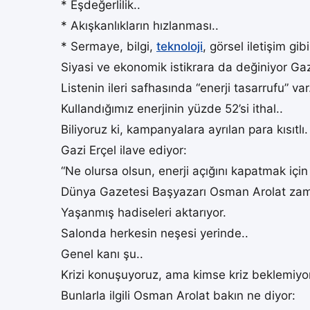
* Eşdeğerlilik..
* Akışkanlıkların hızlanması..
* Sermaye, bilgi,
teknoloji
, görsel iletişim gi
Siyasi ve ekonomik istikrara da değiniyor Gazi
Listenin ileri safhasında “enerji tasarrufu” var
Kullandığımız enerjinin yüzde 52’si ithal..
Biliyoruz ki, kampanyalara ayrılan para kısıtlı.
Gazi Erçel ilave ediyor:
“Ne olursa olsun, enerji açığını kapatmak içi
Dünya Gazetesi Başyazarı Osman Arolat zam
Yaşanmış hadiseleri aktarıyor.
Salonda herkesin neşesi yerinde..
Genel kanı şu..
Krizi konuşuyoruz, ama kimse kriz beklemiyor
Bunlarla ilgili Osman Arolat bakın ne diyor: