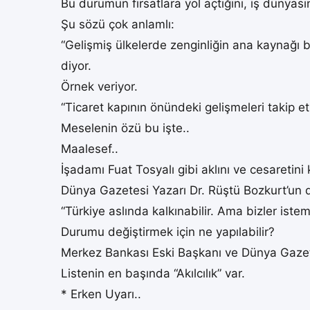
Bu durumun fırsatlara yol açtığını, iş dünyas
Şu sözü çok anlamlı:
“Gelişmiş ülkelerde zenginliğin ana kaynağı b
diyor.
Örnek veriyor.
“Ticaret kapının önündeki gelişmeleri takip etm
Meselenin özü bu işte..
Maalesef..
İşadamı Fuat Tosyalı gibi aklını ve cesaretini
Dünya Gazetesi Yazarı Dr. Rüştü Bozkurt’un d
“Türkiye aslında kalkınabilir. Ama bizler istem
Durumu değiştirmek için ne yapılabilir?
Merkez Bankası Eski Başkanı ve Dünya Gazetesi
Listenin en başında “Akılcılık” var.
* Erken Uyarı..