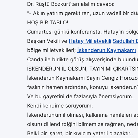
Dr. Rüştü Bozkurt’tan alalım cevabı:
“- Aklın yatırım gerektiren, uzun vadeli bir 
HOŞ BİR TABLO!
Cumartesi günkü konferansta, Hatay’ın bölges
Başkan Vekili ve
Hatay Milletvekili
Sadullah 
bölge milletvekilleri;
İskenderun Kaymakamı
Canda ile birlikte görüş alışverişinde bulun
İSKENDERUN İL OLSUN, TAYİNİMİ ÇIKARTSI
İskenderun Kaymakamı Sayın Cengiz Horozoğlu
faslının hemen ardından, konuyu İskenderun’u
Ve bu gayretini de fazlasıyla önemsiyorum..
Kendi kendime soruyorum:
İskenderun’un il olması, kalkınma hamleleri
olsun) dillendirdiğini bilmemize rağmen, ned
Belki bir işaret, bir kıvılcım yeterli olacaktır..