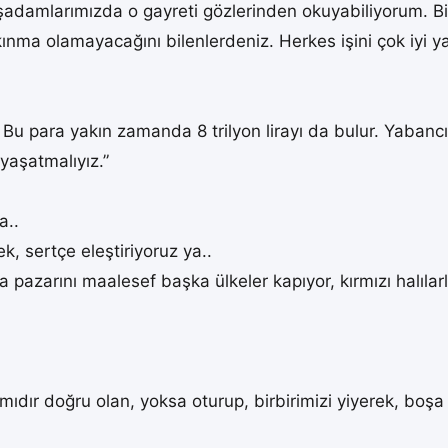
şadamlarımızda o gayreti gözlerinden okuyabiliyorum. Biz
kınma olamayacağını bilenlerdeniz. Herkes işini çok iyi y
.. Bu para yakın zamanda 8 trilyon lirayı da bulur. Yaba
 yaşatmalıyız.”
a..
ek, sertçe eleştiriyoruz ya..
pazarını maalesef başka ülkeler kapıyor, kırmızı halılarla 
ıdır doğru olan, yoksa oturup, birbirimizi yiyerek, boş