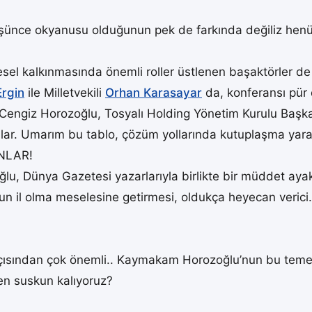
düşünce okyanusu olduğunun pek de farkında değiliz henüz
el kalkınmasında önemli roller üstlenen başaktörler de s
Ergin
ile Milletvekili
Orhan Karasayar
da, konferansı pür
Cengiz Horozoğlu, Tosyalı Holding Yönetim Kurulu Başka
dular. Umarım bu tablo, çözüm yollarında kutuplaşma yara
NLAR!
, Dünya Gazetesi yazarlarıyla birlikte bir müddet ayak
n il olma meselesine getirmesi, oldukça heyecan verici.
 açısından çok önemli.. Kaymakam Horozoğlu’nun bu temen
en suskun kalıyoruz?