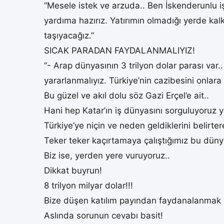
“Mesele istek ve arzuda.. Ben İskenderunlu i
yardıma hazırız. Yatırımın olmadığı yerde kal
taşıyacağız.”
SICAK PARADAN FAYDALANMALIYIZ!
“- Arap dünyasının 3 trilyon dolar parası var
yararlanmalıyız. Türkiye’nin cazibesini onlara
Bu güzel ve akıl dolu söz Gazi Erçel’e ait..
Hani hep Katar’ın iş dünyasını sorguluyoruz y
Türkiye’ye niçin ve neden geldiklerini belirter
Teker teker kaçırtamaya çalıştığımız bu dünya 
Biz ise, yerden yere vuruyoruz..
Dikkat buyrun!
8 trilyon milyar dolar!!!
Bize düşen katılım payından faydanalanmak m
Aslında sorunun cevabı basit!