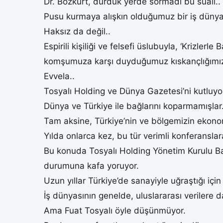
Dr. Bozkurt, durduk yerde sormadı bu suali..
Pusu kurmaya alışkın olduğumuz bir iş dünyas
Haksız da değil..
Espirili kişiliği ve felsefi üslubuyla, ‘Krizle
komşumuza karşı duyduğumuz kıskançlığımızı 
Evvela..
Tosyalı Holding ve Dünya Gazetesi’ni kutluyo
Dünya ve Türkiye ile bağlarını koparmamışlar
Tam aksine, Türkiye’nin ve bölgemizin ekonomi
Yılda onlarca kez, bu tür verimli konferanslara
Bu konuda Tosyalı Holding Yönetim Kurulu Baş
durumuna kafa yoruyor.
Uzun yıllar Türkiye’de sanayiyle uğraştığı için 
İş dünyasının genelde, uluslararası verilere d
Ama Fuat Tosyalı öyle düşünmüyor.