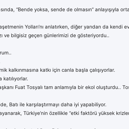
ında, “Bende yoksa, sende de olmasın” anlayışıyla ortay
rle Başetmenin Yolları’nı anlatırken, diğer yandan da kendi
ve bilgisiz geçen günlerimizi de gösteriyordu..
rum..
.
k kalkınmasına katkı için canla başla çalışıyorlar.
 katılıyorlar.
kanı Fuat Tosyalı tam anlamıyla bir ekol oluşturdu.. To
de, Batı ile karşılaştırmayı daha iyi yapabiliyor.
ayanarak, Türkiye’nin özellikle “etki faktörü yüksek kriz