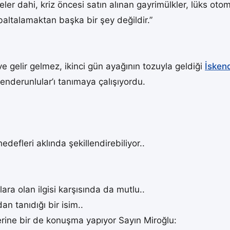
er dahi, kriz öncesi satın alınan gayrimülkler, lüks otomo
baltalamaktan başka bir şey değildir.”
 gelir gelmez, ikinci gün ayağının tozuyla geldiği
İsken
enderunlular’ı tanımaya çalışıyordu.
defleri aklında şekillendirebiliyor..
ra olan ilgisi karşısında da mutlu..
n tanıdığı bir isim..
erine bir de konuşma yapıyor Sayın Miroğlu: