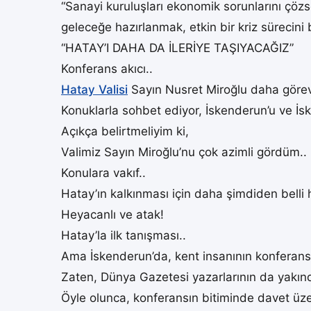
“Sanayi kuruluşları ekonomik sorunlarını çözsel
geleceğe hazırlanmak, etkin bir kriz sürecini 
“HATAY’I DAHA DA İLERİYE TAŞIYACAĞIZ”
Konferans akıcı..
Hatay Valisi
Sayın Nusret Miroğlu daha göreve
Konuklarla sohbet ediyor, İskenderun’u ve İsk
Açıkça belirtmeliyim ki,
Valimiz Sayın Miroğlu’nu çok azimli gördüm..
Konulara vakıf..
Hatay’ın kalkınması için daha şimdiden belli he
Heyacanlı ve atak!
Hatay’la ilk tanışması..
Ama İskenderun’da, kent insanının konferansla
Zaten, Dünya Gazetesi yazarlarının da yakında
Öyle olunca, konferansın bitiminde davet üz