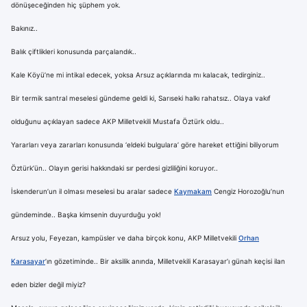
dönüşeceğinden hiç şüphem yok.
Bakınız..
Balık çiftlikleri konusunda parçalandık..
Kale Köyü’ne mi intikal edecek, yoksa Arsuz açıklarında mı kalacak, tedirginiz..
Bir termik santral meselesi gündeme geldi ki, Sarıseki halkı rahatsız.. Olaya vakıf
olduğunu açıklayan sadece AKP Milletvekili Mustafa Öztürk oldu..
Yararları veya zararları konusunda ‘eldeki bulgulara’ göre hareket ettiğini biliyorum
Öztürk’ün.. Olayın gerisi hakkındaki sır perdesi gizliliğini koruyor..
İskenderun’un il olması meselesi bu aralar sadece
Kaymakam
Cengiz Horozoğlu’nun
gündeminde.. Başka kimsenin duyurduğu yok!
Arsuz yolu, Feyezan, kampüsler ve daha birçok konu, AKP Milletvekili
Orhan
Karasayar
’ın gözetiminde.. Bir aksilik anında, Milletvekili Karasayar’ı günah keçisi ilan
eden bizler değil miyiz?