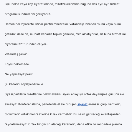
İlçe, belde veya köy ziyaretlerinde, milletvekillerimizin bugüne dek ayrı ayrı hizmet
programı sunduklarını görüyoruz.
Hemen her ziyarette iktidar partisi milletvekili, vatandaşa hitaben “şunu veya bunu
getirdik” dese de, muhalif kanadın tepkisi genelde, “Sizi aldatıyorlar, siz buna hizmet mi
diyorsunuz?” türünden oluyor..
Vatandaş şaşkın..
Köylü beklemede..
Ne yapmalıyız peki?!
Şu kadarını söyleyebilirim ki..
Siyasi partilerin rozetlerine bakılmaksızın, siyasi anlayışın ortak dayanışma gücünü ele
almalıyız. Konferanslarda, panellerde el ele tutuşan
siyaset
arenası, çıkıp, kentlerin,
toplumların ortak menfaatlerine kulak vermelidir. Bu sesin getireceği avantajlardan
faydalanmalıyız. Ortak bir gücün alacağı kararların, daha etkin bir mücadele planına