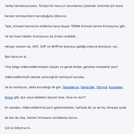
Yanlış hatırlamıyorsam, Türkiye’nin mevcut sorunlarına çözümler üretmek için buna
benzer komisyonların kurulduğunu biliyoruz.
Tıpkı, Küresel Isınma’nın etkilerine karşı oluşan TBMM Küresel Isınma Komisyonu gibi..
Ya da İnsan Hakları Komisyonu da örnek verilebilir..
Herşey tamam da, AKP, CHP ve MHP’nin biraraya geldiği onlarca komisyon var..
Ben diyorum ki..
Yine bölge milletvekillerimizden oluşan ve gerek iktidar, gerekse muhalefet parti
milletvekillerimizin destek vereceği bir komisyon kurulsa..
Ve bu komisyon, daha kurulduğu ilk gün,
İskenderun
,
Denizciler
,
Dörtyol
,
Karaağaç
,
Arsuz
gibi, ilçe veya beldeleri ziyaret etse, fena mı olur!?
En azından, milletvekillerimizi parti gözetmeksizin, haftada bir ya da hiç olmazsa ayda
bir kez de olsa, hizmet fırtınasına sürüklemiş oluruz..
Çok iyi biliyoruz ki..