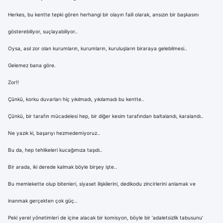
Herkes, bu kentte tepki gören herhangi bir olayın faili olarak, ansızın bir başkasını
gösterebiliyor, suçlayabiliyor..
Oysa, asıl zor olan kurumların, kurumların, kuruluşların biraraya gelebilmesi..
Gelemez bana göre.
Zor!!
Çünkü, korku duvarları hiç yıkılmadı, yıkılamadı bu kentte..
Çünkü, bir tarafın mücadelesi hep, bir diğer kesim tarafından baltalandı, karalandı..
Ne yazık ki, başarıyı hezmedemiyoruz..
Bu da, hep tehlikeleri kucağımıza taşıdı..
Bir arada, iki derede kalmak böyle birşey işte..
Bu memlekette olup bitenleri, siyaset ilişkilerini, dedikodu zincirlerini anlamak ve
inanmak gerçekten çok güç..
Peki yerel yönetimleri de içine alacak bir komisyon, böyle bir ‘adaletsizlik tabusunu’