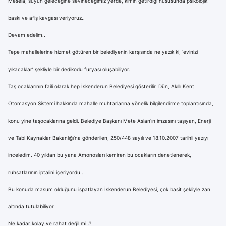
Mesela, suyun geleceğine sevineceğimiz yerde, kimin getirdiği hususunda psikolojik
baskı ve afiş kavgası veriyoruz..
Devam edelim..
Tepe mahallelerine hizmet götüren bir belediyenin karşısında ne yazık ki, ‘evinizi
yıkacaklar’ şekliyle bir dedikodu furyası oluşabiliyor.
Taş ocaklarının faili olarak hep İskenderun Belediyesi gösterilir. Dün, Akıllı Kent
Otomasyon Sistemi hakkında mahalle muhtarlarına yönelik bilgilendirme toplantısında,
konu yine taşocaklarına geldi. Belediye Başkanı Mete Aslan’ın imzasını taşıyan, Enerji
ve Tabi Kaynaklar Bakanlığı’na gönderilen, 250/448 sayılı ve 18.10.2007 tarihli yazıyı
inceledim. 40 yıldan bu yana Amonosları kemiren bu ocakların denetlenerek,
ruhsatlarının iptalini içeriyordu..
Bu konuda masum olduğunu ispatlayan İskenderun Belediyesi, çok basit şekliyle zan
altında tutulabiliyor.
Ne kadar kolay ve rahat değil mi..?