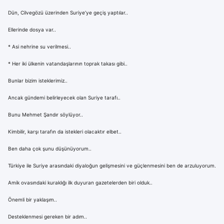
Dün, Cilvegözü üzerinden Suriye’ye geçiş yaptılar..
Ellerinde dosya var..
* Asi nehrine su verilmesi..
* Her iki ülkenin vatandaşlarının toprak takası gibi..
Bunlar bizim isteklerimiz..
Ancak gündemi belirleyecek olan Suriye tarafı..
Bunu Mehmet Şandır söylüyor..
Kimbilir, karşı tarafın da istekleri olacaktır elbet..
Ben daha çok şunu düşünüyorum..
Türkiye ile Suriye arasındaki diyaloğun gelişmesini ve güçlenmesini ben de arzuluyorum.
Amik ovasındaki kuraklığı ilk duyuran gazetelerden biri olduk..
Önemli bir yaklaşım..
Desteklenmesi gereken bir adım..