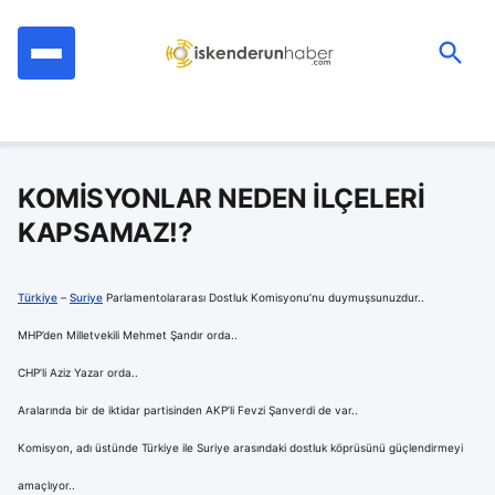
İçeriğe
geç
Ara:
KOMİSYONLAR NEDEN İLÇELERİ
KAPSAMAZ!?
Türkiye
–
Suriye
Parlamentolararası Dostluk Komisyonu’nu duymuşsunuzdur..
MHP’den Milletvekili Mehmet Şandır orda..
CHP’li Aziz Yazar orda..
Aralarında bir de iktidar partisinden AKP’li Fevzi Şanverdi de var..
Komisyon, adı üstünde Türkiye ile Suriye arasındaki dostluk köprüsünü güçlendirmeyi
amaçlıyor..