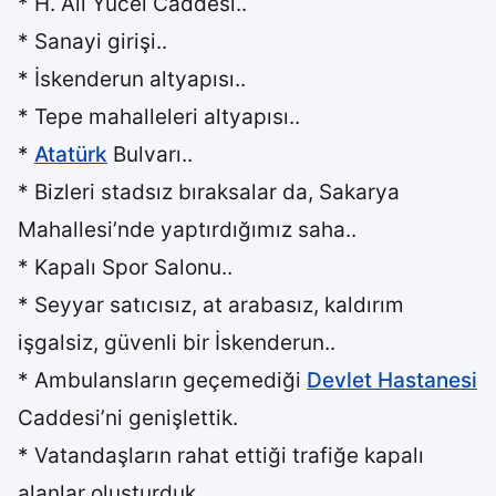
* H. Ali Yücel Caddesi..
* Sanayi girişi..
* İskenderun altyapısı..
* Tepe mahalleleri altyapısı..
*
Atatürk
Bulvarı..
* Bizleri stadsız bıraksalar da, Sakarya
Mahallesi’nde yaptırdığımız saha..
* Kapalı Spor Salonu..
* Seyyar satıcısız, at arabasız, kaldırım
işgalsiz, güvenli bir İskenderun..
* Ambulansların geçemediği
Devlet Hastanesi
Caddesi’ni genişlettik.
* Vatandaşların rahat ettiği trafiğe kapalı
alanlar oluşturduk.