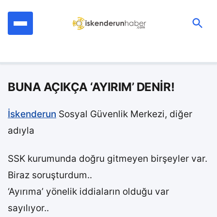
İçeriğe
geç
Ara:
BUNA AÇIKÇA ‘AYIRIM’ DENİR!
İskenderun
Sosyal Güvenlik Merkezi, diğer
adıyla
SSK kurumunda doğru gitmeyen birşeyler var.
Biraz soruşturdum..
‘Ayırıma’ yönelik iddiaların olduğu var
sayılıyor..