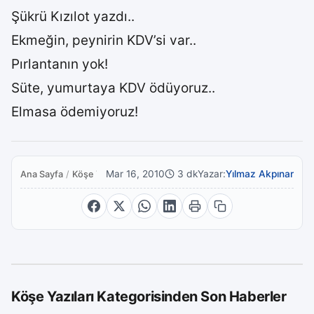
Şükrü Kızılot yazdı..
Ekmeğin, peynirin KDV’si var..
Pırlantanın yok!
Süte, yumurtaya KDV ödüyoruz..
Elmasa ödemiyoruz!
Mar 16, 2010
3 dk
Yazar:
Yılmaz Akpınar
Ana Sayfa
/
Köşe Yazıları
Köşe Yazıları Kategorisinden Son Haberler