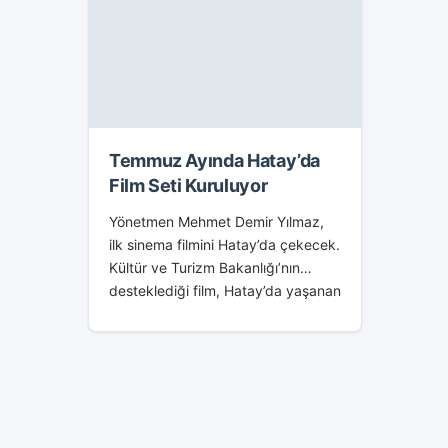
Temmuz Ayında Hatay’da
Film Seti Kuruluyor
Yönetmen Mehmet Demir Yılmaz,
ilk sinema filmini Hatay’da çekecek.
Kültür ve Turizm Bakanlığı’nın
desteklediği film, Hatay’da yaşanan
sıcacık bir dostluk hikâyesini
anlatacak. “ İKİ İYİ ÇOCUK”
Antakya doğumlu olan yönetmen...