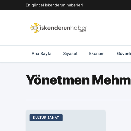
İçeriğe
En güncel iskenderun haberleri
geç
Ana Sayfa
Siyaset
Ekonomi
Güvenl
Yönetmen Mehmet
KÜLTÜR SANAT