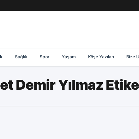
ik
Sağlık
Spor
Yaşam
Köşe Yazıları
Bize U
 Demir Yılmaz Etiket