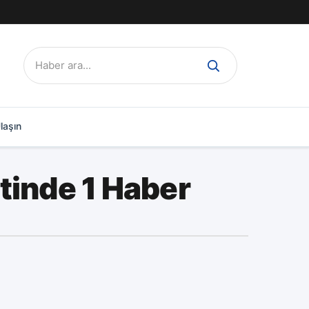
Ara:
laşın
inde 1 Haber