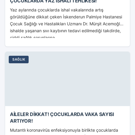
ÇOCUKLARDA YAZ İSHALİ TEHLİKESİ!
Yaz aylarında çocuklarda ishal vakalarında artış
görüldüğüne dikkat çeken İskenderun Palmiye Hastanesi
Çocuk Sağlığı ve Hastalıkları Uzmanı Dr. Mürşit Acemoğlu,
ishalde yaşanan sıvı kaybının tedavi edilmediği takdirde,
ciddi sağlık sorunlarına...
SAĞLIK
AİLELER DİKKAT! ÇOCUKLARDA VAKA SAYISI
ARTIYOR!
Mutantlı koronavirüs enfeksiyonuyla birlikte çocuklarda