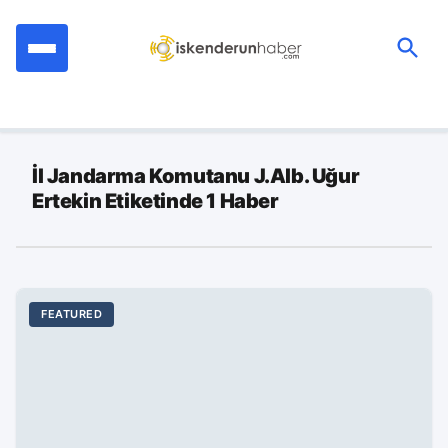
İçeriğe
geç
Ara:
İl Jandarma Komutanu J.Alb. Uğur
Ertekin Etiketinde 1 Haber
FEATURED