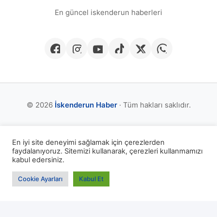
En güncel iskenderun haberleri
© 2026
İskenderun Haber
· Tüm hakları saklıdır.
Veri Sahibi Başvuru Hakkı
En iyi site deneyimi sağlamak için çerezlerden
faydalanıyoruz. Sitemizi kullanarak, çerezleri kullanmamızı
KVKK Aydınlatma Metni
kabul edersiniz.
Kullanım Şartları
Cookie Ayarları
Kabul Et
Gizlilik Politikası
Çerez Politikası