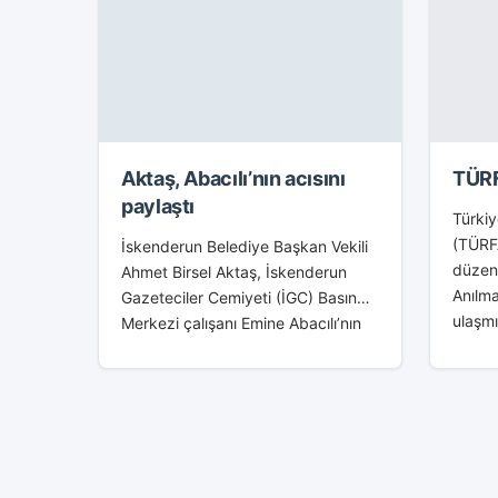
Aktaş, Abacılı’nın acısını
TÜRF
paylaştı
Türkiy
(TÜRF
İskenderun Belediye Başkan Vekili
düzen
Ahmet Birsel Aktaş, İskenderun
Anılma
Gazeteciler Cemiyeti (İGC) Basın
ulaşmı
Merkezi çalışanı Emine Abacılı’nın
geçen
acısını paylaştı. Annesi Fatma
TÜRFAD
Abacılı’yı kaybeden İGC Basın
ödüll
Merkezi çalışanı Emine Abacılı’ya
elbett
taziye ziyaretinde...