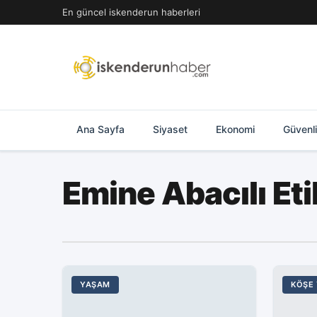
İçeriğe
En güncel iskenderun haberleri
geç
Ana Sayfa
Siyaset
Ekonomi
Güvenl
Emine Abacılı Et
YAŞAM
KÖŞE 