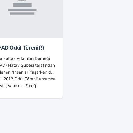
AD Ödül Töreni(!)
e Futbol Adamları Derneği
AD) Hatay Şubesi tarafından
lenen “İnsanlar Yaşarken de
lı 2012 Ödül Töreni” amacına
ştır, sanırım.. Emeği
lere teşekkür ediyorum..
’ın başarılı insanları
endirmesini önemsiyorum,
e.. İGC...