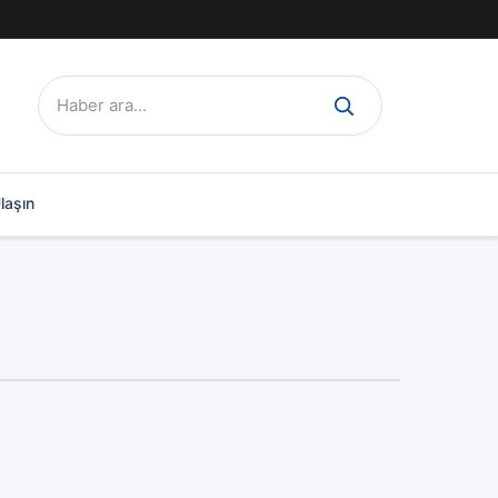
Ara:
laşın