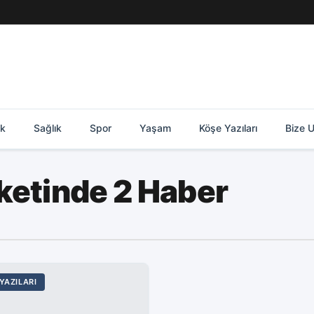
ik
Sağlık
Spor
Yaşam
Köşe Yazıları
Bize U
iketinde 2 Haber
YAZILARI