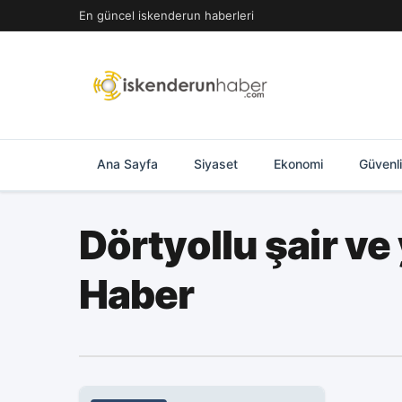
İçeriğe
En güncel iskenderun haberleri
geç
Ana Sayfa
Siyaset
Ekonomi
Güvenl
Dörtyollu şair ve
Haber