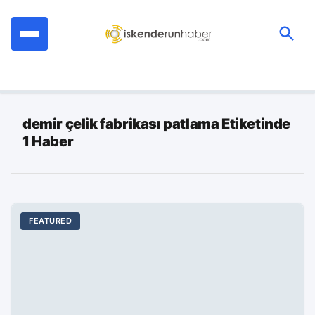
İçeriğe
geç
Ara:
demir çelik fabrikası patlama Etiketinde
1 Haber
FEATURED