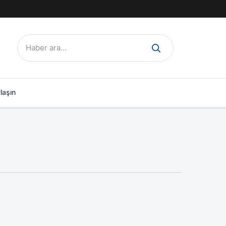
Ara:
laşın