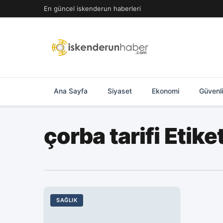
İçeriğe
En güncel iskenderun haberleri
geç
Ana Sayfa
Siyaset
Ekonomi
Güvenl
çorba tarifi Etik
SAĞLIK