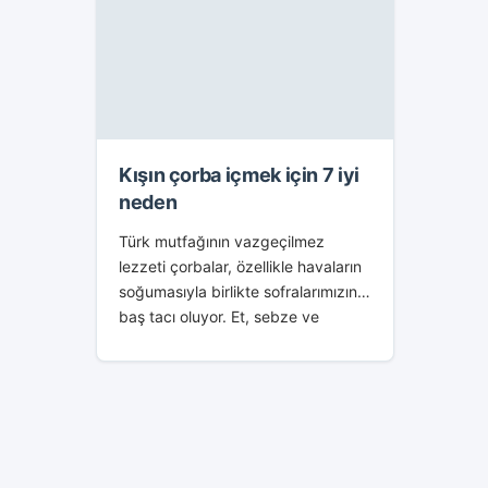
Kışın çorba içmek için 7 iyi
neden
Türk mutfağının vazgeçilmez
lezzeti çorbalar, özellikle havaların
soğumasıyla birlikte sofralarımızın
baş tacı oluyor. Et, sebze ve
baklagiller ile hazırlanabildiği için
her damak tadına hitap eden
çorbalar hem sofradan daha
mutlu...