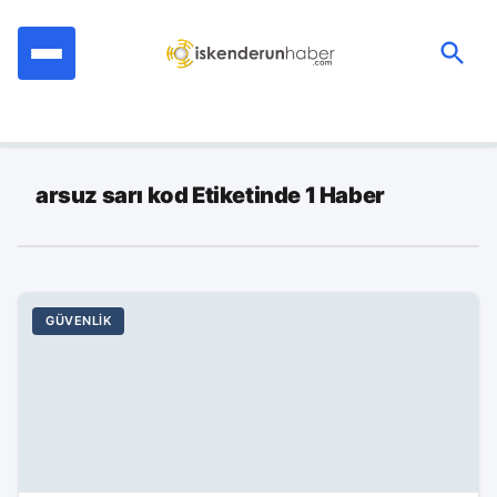
İçeriğe
geç
Ara:
arsuz sarı kod Etiketinde 1 Haber
GÜVENLIK