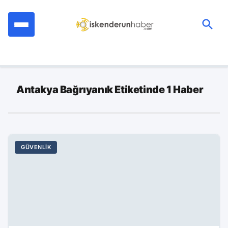
İçeriğe
geç
Ara:
Antakya Bağrıyanık Etiketinde 1 Haber
GÜVENLIK