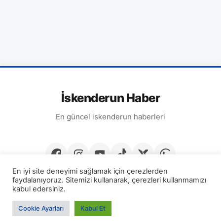
İskenderun Haber
En güncel iskenderun haberleri
En iyi site deneyimi sağlamak için çerezlerden
faydalanıyoruz. Sitemizi kullanarak, çerezleri kullanmamızı
kabul edersiniz.
Cookie Ayarları
Kabul Et
© 2026
İskenderun Haber
· Tüm hakları saklıdır.