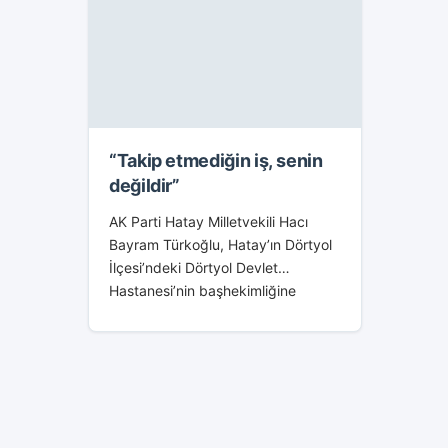
“Takip etmediğin iş, senin
değildir”
AK Parti Hatay Milletvekili Hacı
Bayram Türkoğlu, Hatay’ın Dörtyol
İlçesi’ndeki Dörtyol Devlet
Hastanesi’nin başhekimliğine
atanan Dr. Adem Takış ve
hastanenin müdürlüğüne atanan
Abbas Yeşildemir’e hayırlı olsun
ziyareti gerçekleştirdi.
Türkoğlu’nun gerçekleştirdiği...