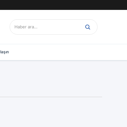
Ara:
laşın