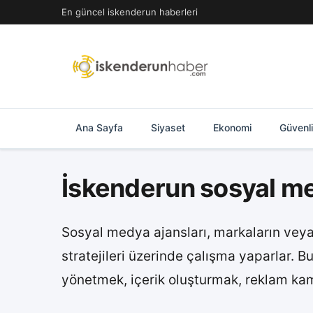
İçeriğe
En güncel iskenderun haberleri
geç
Ana Sayfa
Siyaset
Ekonomi
Güvenl
İskenderun sosyal me
Sosyal medya ajansları, markaların veya 
stratejileri üzerinde çalışma yaparlar. 
yönetmek, içerik oluşturmak, reklam kam