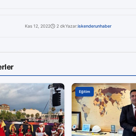
Kas 12, 2022
2 dk
Yazar:
iskenderunhaber
rler
Eğitim