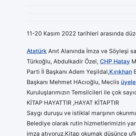
11-20 Kasım 2022 tarihleri arasında dü
Atatürk
Anıt Alanında İmza ve Söyleşi s
Türkoğlu, Abdulkadir Özel,
CHP Hatay
Mi
Parti İl Başkanı Adem Yeşildal,
Kırıkhan
B
Başkanı Mehmet HAcıoğlu, Meclis
üyele
Kuruluşlarımızın Temsilcileri ile çok sayı
KİTAP HAYATTIR ,HAYAT KİTAPTIR
Saygı duruşu ve istiklal marşının okunma
Belediye olarak rutin hizmetlerimizin ya
imza atıyoruz.Kitap okumak düşünce ufkunu 