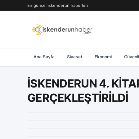
İçeriğe
En güncel iskenderun haberleri
geç
Ana Sayfa
Siyaset
Ekonomi
Güvenl
İSKENDERUN 4. KİTA
GERÇEKLEŞTİRİLDİ