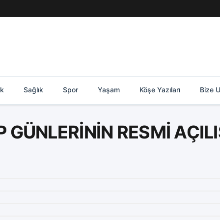
ik
Sağlık
Spor
Yaşam
Köşe Yazıları
Bize U
P GÜNLERİNİN RESMİ AÇILI