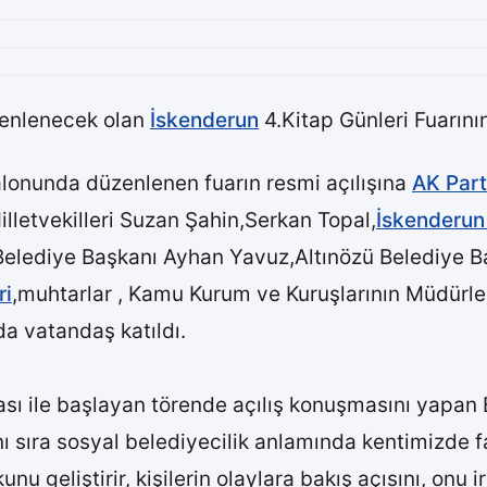
zenlenecek olan
İskenderun
4.Kitap Günleri Fuarının 
alonunda düzenlenen fuarın resmi açılışına
AK Part
lletvekilleri Suzan Şahin,Serkan Topal,
İskenderu
elediye Başkanı Ayhan Yavuz,Altınözü Belediye Baş
ri
,muhtarlar , Kamu Kurum ve Kuruşlarının Müdürleri
da vatandaş katıldı.
sı ile başlayan törende açılış konuşmasını yapan B
nı sıra sosyal belediyecilik anlamında kentimizde f
geliştirir, kişilerin olaylara bakış açısını, onu ir