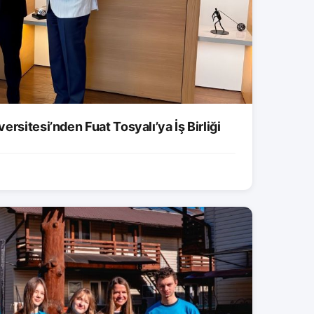
rsitesi’nden Fuat Tosyalı’ya İş Birliği