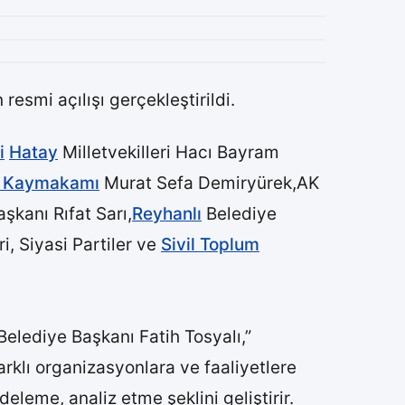
resmi açılışı gerçekleştirildi.
i
Hatay
Milletvekilleri Hacı Bayram
n Kaymakamı
Murat Sefa Demiryürek,AK
kanı Rıfat Sarı,
Reyhanlı
Belediye
, Siyasi Partiler ve
Sivil Toplum
elediye Başkanı Fatih Tosyalı,”
arklı organizasyonlara ve faaliyetlere
deleme, analiz etme şeklini geliştirir.