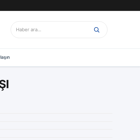
Ara:
laşın
ŞI