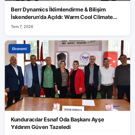
Berr Dynamics İklimlendirme & Bilişim
İskenderun’da Açıldı: Warm Cool Climate
Markası Tanıtıldı
Tem 7, 2026
Ekonomi
Kunduracılar Esnaf Oda Başkanı Ayşe
Yıldırım Güven Tazeledi