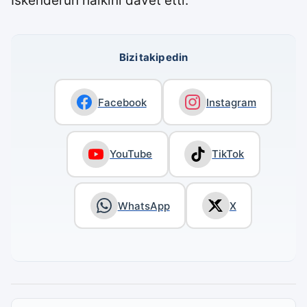
İskenderun halkını davet etti.
Bizi takip edin
Facebook
Instagram
YouTube
TikTok
WhatsApp
X