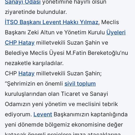
Sanayi Odası
yönetimine hayırlı olsun
ziyaretinde bulundular.
İTSO Başkanı Levent Hakkı Yılmaz
, Meclis
Başkanı Zeki Altun ve Yönetim Kurulu
Üyeleri
CHP Hatay
milletvekili Suzan Şahin ve
Belediye Meclis Üyesi M.Fatin Bereketoğlu’nu
nezaketle karşıladılar.
CHP
Hatay
milletvekili Suzan Şahin;
“Şehrimizin en önemli
sivil toplum
kuruluşlarından olan Ticaret ve Sanayi
Odamızın yeni yönetim ve meclisini tebrik
ediyorum.
Levent
Başkanımızın kaptanlığında
yeni dönemde bölgemiz ekonomisine değer
katacak önemli projelere imza atacaklarına