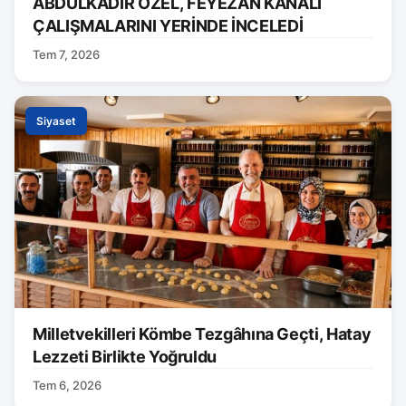
ABDULKADİR ÖZEL, FEYEZAN KANALI
ÇALIŞMALARINI YERİNDE İNCELEDİ
Tem 7, 2026
Siyaset
Milletvekilleri Kömbe Tezgâhına Geçti, Hatay
Lezzeti Birlikte Yoğruldu
Tem 6, 2026